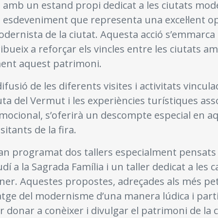
à amb un estand propi dedicat a les ciutats mod
n esdeveniment que representa una excel·lent o
odernista de la ciutat. Aquesta acció s’emmarca
ibueix a reforçar els vincles entre les ciutats am
ment aquest patrimoni.
fusió de les diferents visites i activitats vincula
a del Vermut i les experiències turístiques asso
omocional, s’oferirà un descompte especial en a
itants de la fira.
an programat dos tallers especialment pensats 
udí a la Sagrada Família i un taller dedicat a les 
r. Aquestes propostes, adreçades als més petit
atge del modernisme d’una manera lúdica i parti
donar a conèixer i divulgar el patrimoni de la c