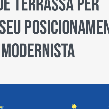
de Terrassa per
 seu posicioname
t modernista