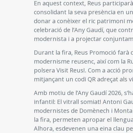
En aquest context, Reus participar
consolidant la seva presència en u
donar a conèixer el ric patrimoni m
celebració de l’Any Gaudí, que contr
modernista i a projectar conjunta
Durant la fira, Reus Promoció farà di
modernisme reusenc, així com la Rut
polsera Visit Reus!. Com a acció pr
mitjançant un codi QR adreçat als vis
Amb motiu de l’Any Gaudí 2026, s’h
infantil: El vitrall somiat! Antoni Ga
modernistes de Domènech i Montane
la fira, permeten apropar el llengu
Alhora, esdevenen una eina clau per 