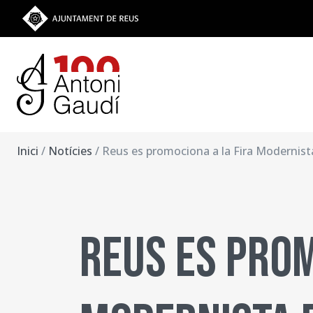
Vés al contingut
Ves a la web de l'Ajuntament de Reus
Inici
/
Notícies
/ Reus es promociona a la Fira Modernist
Reus es prom