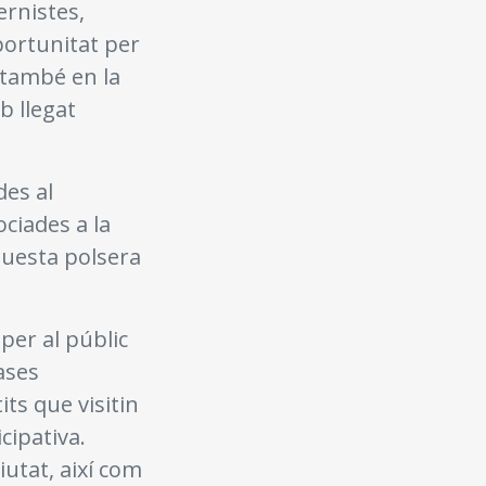
ernistes,
portunitat per
 també en la
b llegat
des al
ciades a la
questa polsera
per al públic
cases
s que visitin
cipativa.
iutat, així com