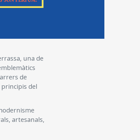
errassa, una de
 emblemàtics
carrers de
principis del
l modernisme
als, artesanals,