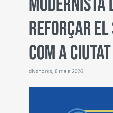
Modernista 
reforçar el
com a ciuta
divendres, 8 maig 2026