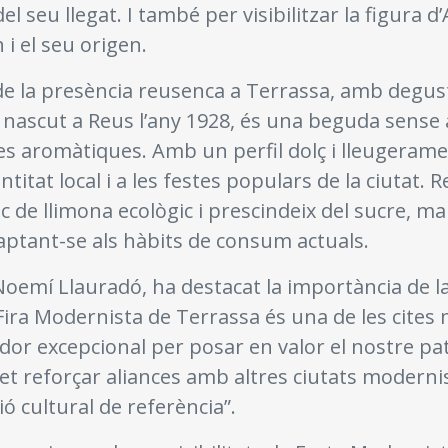
el seu llegat. I també per visibilitzar la figura d
 i el seu origen.
 de la presència reusenca a Terrassa, amb degus
l, nascut a Reus l’any 1928, és una beguda sense 
bes aromàtiques. Amb un perfil dolç i lleugerame
ntitat local i a les festes populars de la ciutat.
c de llimona ecològic i prescindeix del sucre, m
adaptant-se als hàbits de consum actuals.
 Noemí Llauradó, ha destacat la importància de l
ira Modernista de Terrassa és una de les cites
dor excepcional per posar en valor el nostre pa
t reforçar aliances amb altres ciutats modernis
 cultural de referència”.