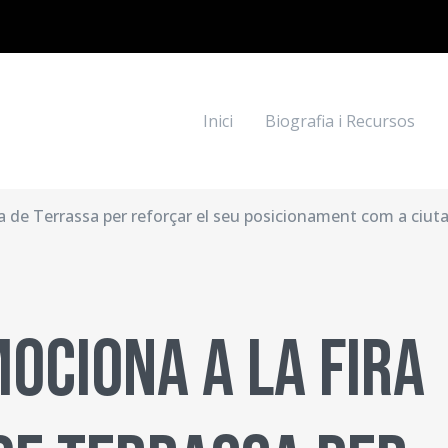
Navegació princi
Inici
Biografia i Recursos
a de Terrassa per reforçar el seu posicionament com a ciut
ociona a la Fira