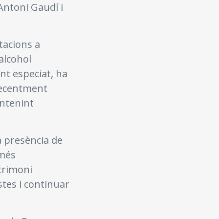
’Antoni Gaudí i
tacions a
alcohol
nt especiat, ha
 Recentment
antenint
a presència de
 més
trimoni
tes i continuar