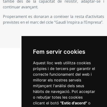
també des de la capacitat de resistir, adaptar-se i
continuar avançant.
Properament es donaran a conèixer la resta d’activitats
previstes en el marc del cicle “Gaudí Inspira a l’Empresa”.
Fem servir cookies
Aquest lloc web utilitza cookies
pròpies i de tercers per garantir el
correcte funcionament del web i
millorar els nostres serveis
mitjançant l'anàlisi dels seus
Segueix-nos a les xarxes socials
hàbits de navegació. Pot acceptar
o rebutjar totes les cookies
Facebook
Instagram
X
Youtube
clicant el botó
"Estic d'acord"
o