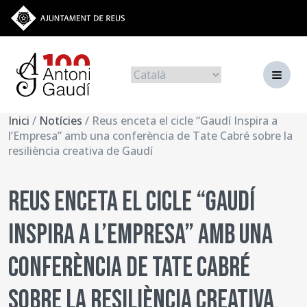
Vés al contingut
Ves a la web de l'Ajuntament de Reus
Navegació principal
Idiomes
Inici
/
Notícies
/ Reus enceta el cicle “Gaudí Inspira a
l’Empresa” amb una conferència de Tate Cabré sobre la
resiliència creativa de Gaudí
Reus enceta el cicle “Gaudí
Inspira a l’Empresa” amb una
conferència de Tate Cabré
sobre la resiliència creativa