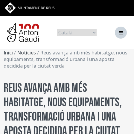
Vés al contingut
Ves a la web de l'Ajuntament de Reus
Navegació principal
Idiomes
Inici
/
Notícies
/ Reus avança amb més habitatge, nous
equipaments, transformació urbana i una aposta
decidida per la ciutat verda
Reus avança amb més
habitatge, nous equipaments,
transformació urbana i una
aposta decidida per la ciutat